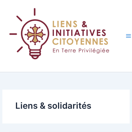
Aller
au
contenu
Liens & solidarités