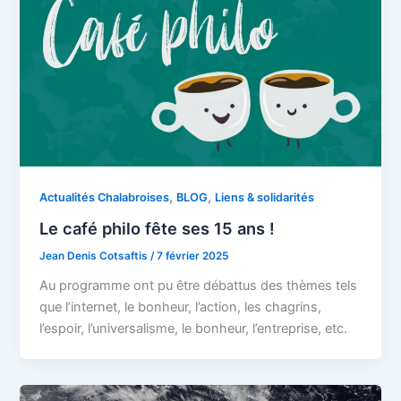
,
,
Actualités Chalabroises
BLOG
Liens & solidarités
Le café philo fête ses 15 ans !
Jean Denis Cotsaftis
/
7 février 2025
Au programme ont pu être débattus des thèmes tels
que l’internet, le bonheur, l’action, les chagrins,
l’espoir, l’universalisme, le bonheur, l’entreprise, etc.